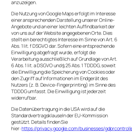
anzuzeigen.
Die Nutzung von Google Maps erfolgt im Interesse
einer ansprechenden Darstellung unserer Online-
Angebote und an einer leichten Auffindbarkeit der
von uns auf der Website angegebenen Orte. Dies
stellt ein berechtigtes Interesse im Sinne von Art. 6
Abs. 1 lit. f DSGVO dar. Sofern eine entsprechende
Einwilligung abgefragt wurde, erfolgt die
Verarbeitung ausschließlich auf Grundlage von Art.
6 Abs. 1 lit. a DSGVO und § 25 Abs. 1 TDDDG, soweit
die Einwilligung die Speicherung von Cookies oder
den Zugriff auf Informationen im Endgerät des
Nutzers (z. B. Device-Fingerprinting) im Sinne des
TDDDG umfasst. Die Einwilligung ist jederzeit
widerrufbar.
Die Datenübertragung in die USA wird auf die
Standardvertragsklauseln der EU-Kommission
gestützt. Details finden Sie
hier:
https://privacy.google.com/businesses/gdprcontroll