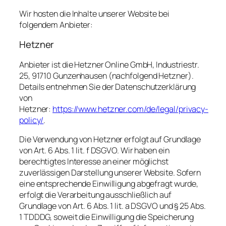
Wir hosten die Inhalte unserer Website bei
folgendem Anbieter:
Hetzner
Anbieter ist die Hetzner Online GmbH, Industriestr.
25, 91710 Gunzenhausen (nachfolgend Hetzner).
Details entnehmen Sie der Datenschutzerklärung
von
Hetzner:
https://www.hetzner.com/de/legal/privacy-
policy/
.
Die Verwendung von Hetzner erfolgt auf Grundlage
von Art. 6 Abs. 1 lit. f DSGVO. Wir haben ein
berechtigtes Interesse an einer möglichst
zuverlässigen Darstellung unserer Website. Sofern
eine entsprechende Einwilligung abgefragt wurde,
erfolgt die Verarbeitung ausschließlich auf
Grundlage von Art. 6 Abs. 1 lit. a DSGVO und § 25 Abs.
1 TDDDG, soweit die Einwilligung die Speicherung