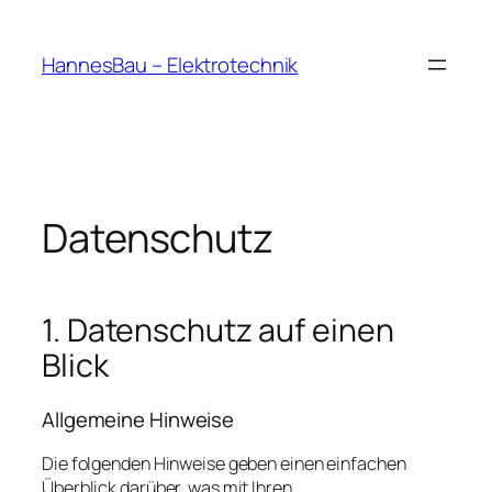
Skip
to
HannesBau – Elektrotechnik
content
Datenschutz
1. Datenschutz auf einen
Blick
Allgemeine Hinweise
Die folgenden Hinweise geben einen einfachen
Überblick darüber, was mit Ihren