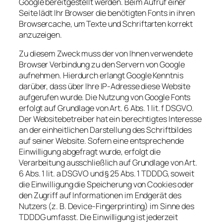
Google bereitgestellt werden. Beim Aufruf einer
Seite lädt Ihr Browser die benötigten Fonts in ihren
Browsercache, um Texte und Schriftarten korrekt
anzuzeigen.
Zu diesem Zweck muss der von Ihnen verwendete
Browser Verbindung zu den Servern von Google
aufnehmen. Hierdurch erlangt Google Kenntnis
darüber, dass über Ihre IP-Adresse diese Website
aufgerufen wurde. Die Nutzung von Google Fonts
erfolgt auf Grundlage von Art. 6 Abs. 1 lit. f DSGVO.
Der Websitebetreiber hat ein berechtigtes Interesse
an der einheitlichen Darstellung des Schriftbildes
auf seiner Website. Sofern eine entsprechende
Einwilligung abgefragt wurde, erfolgt die
Verarbeitung ausschließlich auf Grundlage von Art.
6 Abs. 1 lit. a DSGVO und § 25 Abs. 1 TDDDG, soweit
die Einwilligung die Speicherung von Cookies oder
den Zugriff auf Informationen im Endgerät des
Nutzers (z. B. Device-Fingerprinting) im Sinne des
TDDDG umfasst. Die Einwilligung ist jederzeit